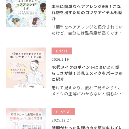
す。 今回は酵素洗 […]
本当に簡単なヘアアレンジ6選！こな
れ感を出すためのコツやアイテムも紹
介
「簡単なヘアアレンジと紹介されてい
たけど、自分には難易度が高くできな
かった」 不器用な人には簡単と紹介
されているアレンジすらも難しく、く
じけてしまうことは少なくありませ
Brioss
ん。今回の記事では不器用な人でも簡
2026.1.19
単にできる、本当に […]
40代メイクのポイントは潤いと可愛
らしさが鍵！若見えメイクをパーツ別
に紹介
老けて見えたり、疲れて見えたりと、
メイクの正解がわからないと悩む40
代女性は少なくありません。 今回の
記事では元気な若々しい印象を与え
る、40代向けのメイクを紹介しま
CLAYGE
す。パーツ別に紹介しているので、ひ
2025.12.27
とつずつ挑戦し、自分 […]
時間がたった生理の血を簡単キレイに