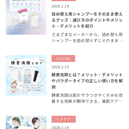
ンを感じる人もいます。 今回の記事
2026.1.19
では、エイジング […]
詰め替え用シャンプーをそのまま使え
るグッズ｜選び方のポイントやメリッ
ト・デメリットを紹介
さまざまなメーカーから、詰め替え用
シャンプーを詰め替えずにそのまま使
えるグッズが数多く発売されており、
どれが良いか迷う人も多いのではない
でしょうか？ 今回はシャンプー詰め
CLAYGE
替え用をそのまま使えるグッズの選び
2026.1.19
方や、メリット・ […]
酵素洗顔とは？メリット・デメリット
やパウダータイプの正しい使い方を解
説
酵素洗顔は肌のザラつきやくすみを改
善する効果が期待できる、美肌ケアに
おすすめのスキンケアアイテムです。
しかし「酵素洗顔はやめたほうがい
い」といった声もあるなど、一定の否
ヘアケア
定的な意見や考えがあるのも事実で
2026.1.19