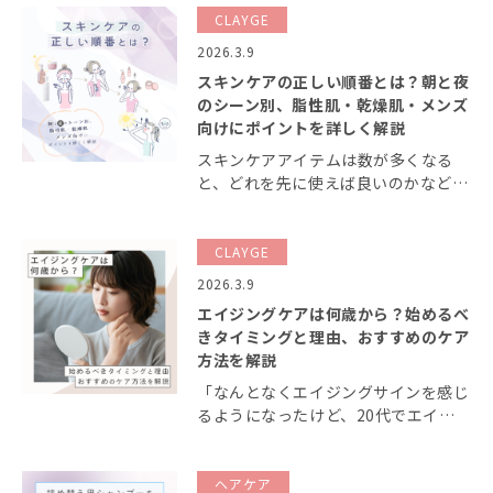
ルクは製品によって配合成分や特性が
CLAYGE
異なるため、自身にあったものを選ぶ
2026.3.9
のも大切です。 […]
スキンケアの正しい順番とは？朝と夜
のシーン別、脂性肌・乾燥肌・メンズ
向けにポイントを詳しく解説
スキンケアアイテムは数が多くなる
と、どれを先に使えば良いのかなど順
番がわからなくなってしまいます。
また朝と夜、肌質によっても使うスキ
ンケアや求める仕上がり感は異なるた
CLAYGE
め、スキンケアの役割を知り、正しい
2026.3.9
順番で使うことが大 […]
エイジングケアは何歳から？始めるべ
きタイミングと理由、おすすめのケア
方法を解説
「なんとなくエイジングサインを感じ
るようになったけど、20代でエイジ
ングケアはまだ早い？」 エイジング
を感じる年齢は人によって異なりま
す。20代や30代でもエイジングサイ
ヘアケア