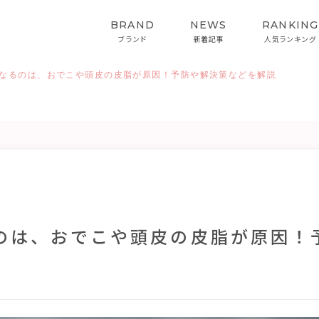
BRAND
NEWS
RANKING
ブランド
新着記事
人気ランキング
なるのは、おでこや頭皮の皮脂が原因！予防や解決策などを解説
HAIRCARE
STYLING
ヘアケア
スタイリング
インバス&スタイリング
のは、おでこや頭皮の皮脂が原因！