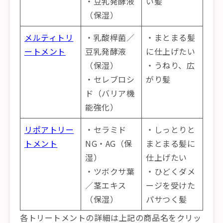
・豆乳発酵液
い髪
（保湿）
メルティトリ
・乳酸桿菌／
・まとまる髪
ートメント
豆乳発酵液
に仕上げたい
（保湿）
・うねり、広
・セレブロシ
がり髪
ド（バリア機
能強化）
リポアトリー
・セラミド
・しっとりと
トメント
NG・AG（保
まとまる髪に
湿）
仕上げたい
・ツボクサ葉
・ひどくダメ
／茎エキス
ージを受けた
（保湿）
パサつく髪
各トリートメントの詳細は上記の商品名をクリッ