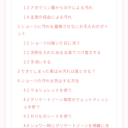
1.3
アポクリン腺からの汗による汚れ
1.4
生理の経血による汚れ
2
ショーツに汚れを蓄積させないお手入れのポイ
ント
2.1
ショーツは履いた日に洗う
2.2
洗剤を入れたぬるま湯でつけ置きする
2.3
手洗いする
3
できてしまった黄ばみ汚れは落とせる？
4
ショーツの汚れを防止する方法
4.1
ウォシュレットを使う
4.2
デリケートゾーン専用のウェットティッシ
ュを使う
4.3
おりものシートを使う
4.4
シャワー時にデリケートゾーンを綺麗に洗