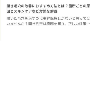
開き毛穴の改善におすすめ方法とは？箇所ごとの原
因とスキンケアなど対策を解説
開いた毛穴を治すのは美容医療しかないと思っては
いませんか？開き毛穴は原因を知り、正しい対策を
取れば、改善する可能性があります。 今回の記事
では箇所ごとの開き毛穴の原因と、改善におすすめ
の方法を解説します。目立つ毛穴を隠す […]