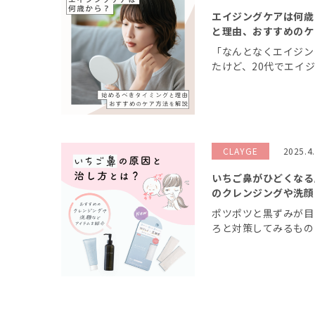
エイジングケアは何歳
と理由、おすすめのケ
「なんとなくエイジン
たけど、20代でエイ
イジングを感じる年齢
20代や30代でもエ
ます。 今回の記事では
CLAYGE
2025.4
いちご鼻がひどくなる
のクレンジングや洗顔
ポツポツと黒ずみが目
ろと対策してみるもの
改善しないと悩む人は
記事ではいちご鼻の原
す。 良いと思ってして