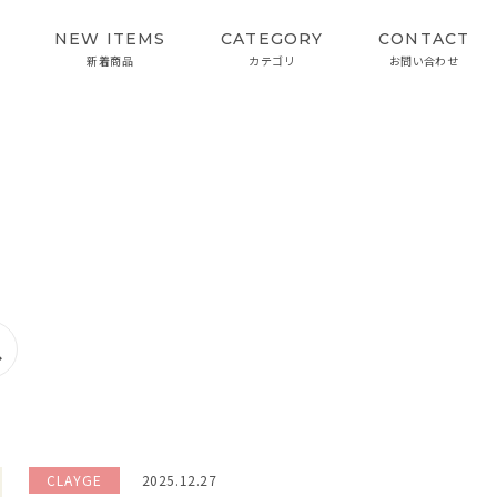
NEW ITEMS
CATEGORY
CONTACT
新着商品
カテゴリ
お問い合わせ
SKIN CARE
INTERVIEW
スキンケア
開発者インタビュー
カラーケアシリーズ
CLAYGE
2025.12.27