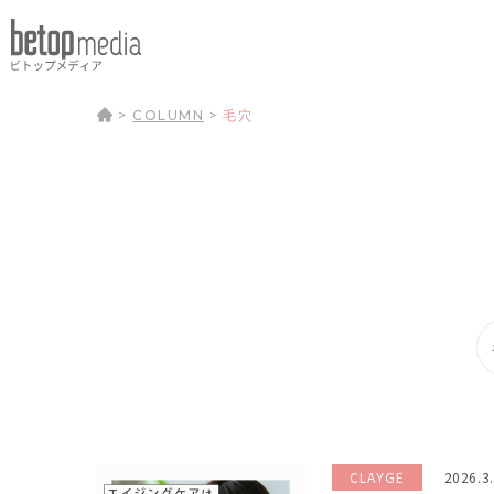
>
COLUMN
>
毛穴
CLAYGE
2026.3