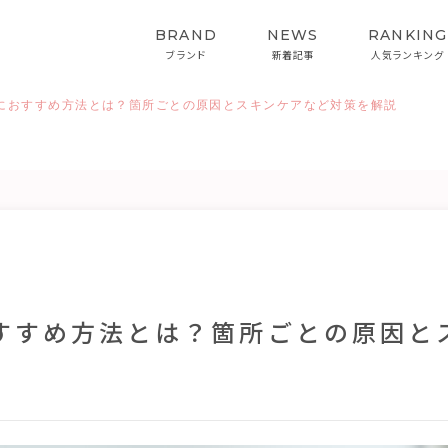
BRAND
NEWS
RANKING
ブランド
新着記事
人気ランキング
におすすめ方法とは？箇所ごとの原因とスキンケアなど対策を解説
HAIRCARE
STYLING
ヘアケア
スタイリング
インバス&スタイリング
すすめ方法とは？箇所ごとの原因と