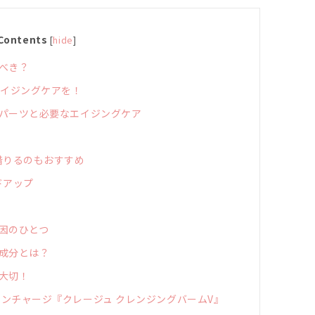
Contents
[
hide
]
べき？
エイジングケアを！
パーツと必要なエイジングケア
借りるのもおすすめ
ドアップ
因のひとつ
成分とは？
大切！
ンチャージ『クレージュ クレンジングバームV』