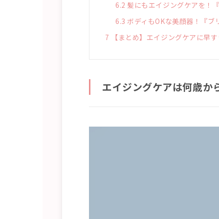
6.2
髪にもエイジングケアを！『
6.3
ボディもOKな美顔器！『ブ
7
【まとめ】エイジングケアに早す
エイジングケアは何歳か