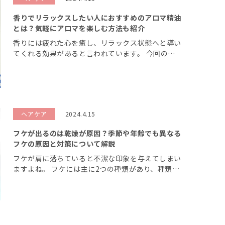
香りでリラックスしたい人におすすめのアロマ精油
とは？気軽にアロマを楽しむ方法も紹介
香りには疲れた心を癒し、リラックス状態へと導い
てくれる効果があると言われています。 今回の記
事ではリラックスしたい人におすすめのアロマや、
仕事や育児などで疲れた人でも気軽にアロマの香り
を取り入れられる方法を紹介します。 […]
ヘアケア
2024.4.15
フケが出るのは乾燥が原因？季節や年齢でも異なる
フケの原因と対策について解説
フケが肩に落ちていると不潔な印象を与えてしまい
ますよね。 フケには主に2つの種類があり、種類に
よってフケがでる原因はさまざまです。 今回はフ
ケが出る原因や対策について解説します。原因にあ
った対策を行うことでフケ改善効果が […]