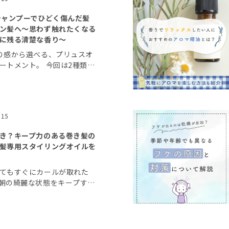
シャンプーでひどく傷んだ髪
ン髪へ〜思わず触れたくなる
に残る清楚な香り〜
り感から選べる、プリュスオ
ートメント。 今回は2種類の
でひどく傷んだ髪もサラサラ
ロウシリーズについて詳しく
りやごわつき […]
.15
き？キープ力のある巻き髪の
髪専用スタイリングオイルを
てもすぐにカールが取れた
朝の綺麗な状態をキープする
る人も多いようです。 今回
髪を作るコツと、パサつき髪
スタイリングオイ […]