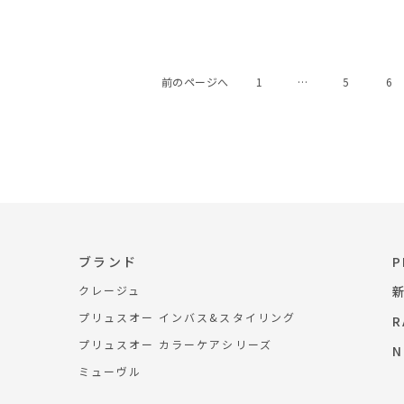
前のページへ
1
…
5
6
ブランド
P
クレージュ
プリュスオー インバス&スタイリング
R
プリュスオー カラーケアシリーズ
N
ミューヴル