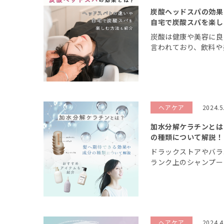
炭酸ヘッドスパの効果
自宅で炭酸スパを楽し
炭酸は健康や美容に良
言われており、飲料や
形で日常に取り入れら
酸を利用した施術メニ
気です。 今回は美容室
ヘアケア
2024.5
加水分解ケラチンとは
の種類について解説！
ドラックストアやバラ
ランク上のシャンプー
成分「加水分解ケラチ
はわかっても、どうし
ヘアケア
2024.4