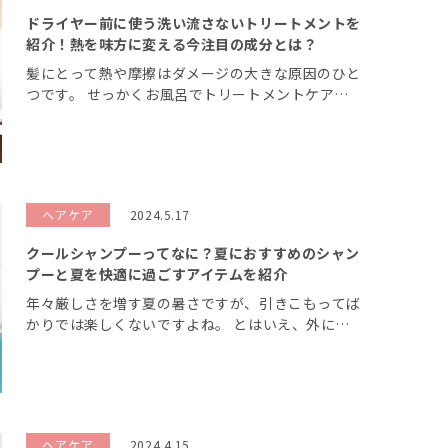
ドライヤー前に使う洗い流さないトリートメントを
紹介！熱を味方に変える今注目の成分とは？
髪にとって熱や摩擦はダメージの大きな原因のひと
つです。 せっかくお風呂でトリートメントケアし
ても、ドライヤーでダメージを与えてしまってはそ
の効果も半減してしまう可能性も。 今回はドライ
ヤー前に使う「洗い流さないトリートメ […]
ヘアケア
2024.5.17
クールシャンプーってなに？夏におすすめのシャン
プーと夏を快適に過ごすアイテムを紹介
年々厳しさを増す夏の暑さですが、引きこもってば
かりでは楽しくないですよね。 とはいえ、外に出
た瞬間にうだるような暑さと吹き出る汗による不快
感はいただけません。 そこで今回は夏を快適に過
ごすためのアイテム「クールシャンプー […]
ヘアケア
2024.4.15