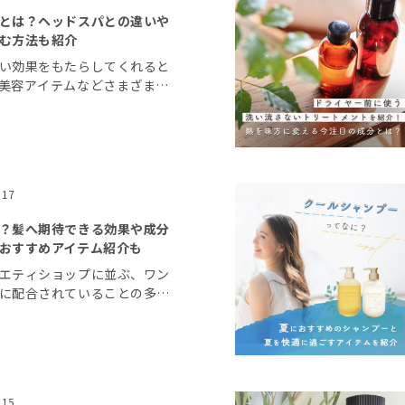
とは？ヘッドスパとの違いや
む方法も紹介
い効果をもたらしてくれると
美容アイテムなどさまざまな
れています。 美容室でも炭
ュー「炭酸ヘッドスパ」が人
の人気メニュー […]
.17
？髪へ期待できる効果や成分
おすすめアイテム紹介も
エティショップに並ぶ、ワン
に配合されていることの多い
ン」 なんとなく髪に良いの
て髪に良いのか？どういう働
きをして髪を綺麗にしてくれるのか？ […]
.15