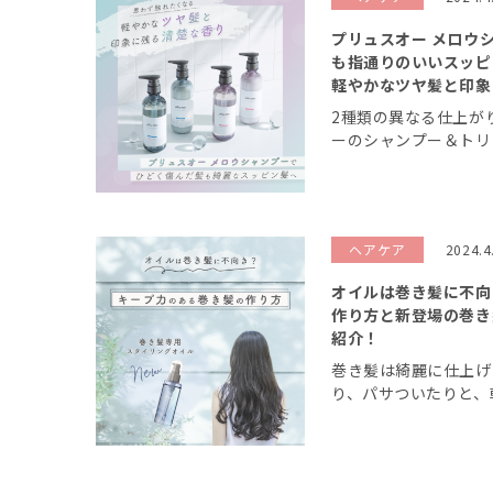
プリュスオー メロウ
も指通りのいいスッピ
軽やかなツヤ髪と印象
2種類の異なる仕上が
ーのシャンプー＆トリ
うち、紫外線やカラー
髪へと導いてくれるメ
紹介します。 髪の絡ま
ヘアケア
2024.4
オイルは巻き髪に不向
作り方と新登場の巻き
紹介！
巻き髪は綺麗に仕上げ
り、パサついたりと、
のが難しいと感じてい
はキープ力のある巻き
におすすめの巻き髪専用