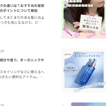
クの違いは？おすすめの髪質
のポイントについて解説
してまとまりのある髪に仕上
わつきも気になるけど、どれ
らない」 多種多様にあるヘ
自分に合うものを探し出すの
い流さないトリ […]
.13
成分や香り、オーガニックや
スタイリングなどに使えるヘ
おきたい便利なアイテム。た
準に選べばいいか悩みますよ
に合うヘアオイルを選ぶ際の
アブランド「ク […]
.15