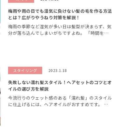
梅雨や雨の日でも湿気に負けない髪の毛を作る方法
とは？広がりやうねり対策を解説！
梅雨の季節など湿気が多い日は髪型が決まらず、気
分が落ち込んでしまいがちですよね。 「時間をか
けてセットしたのに、すぐにボサボサになってしま
った」 「普段はストレート髪になのに雨の日はひ
どいうねりが出る」 という人も多いの […]
スタイリング
2023.1.18
失敗しない濡れ髪スタイル！ヘアセットのコツとオ
イルの選び方を解説
今流行りのウェット感のある「濡れ髪」のスタイル
に仕上げるには、ヘアオイルがおすすめです。 し
かし、ヘアオイルの使い方や選び方を間違えると、
油っぽく清潔感のない仕上がりになってしまうこと
も。今回の記事では、ウェット感を出す […]