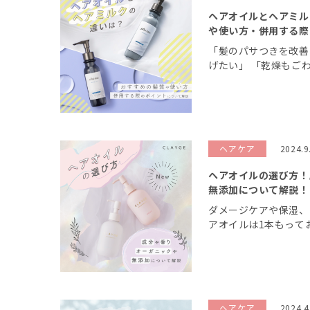
ヘアオイルとヘアミル
や使い方・併用する際
「髪のパサつきを改善
げたい」 「乾燥もご
が自分に合うのかわか
アケアアイテムから、
は本当に大変です。 洗
ヘアケア
2024.9
ヘアオイルの選び方！
無添加について解説！
ダメージケアや保湿、
アオイルは1本もって
だ種類も多く、何を基
ね。 今回は自分の髪
ポイント解説と、ヘアケ
ヘアケア
2024.4