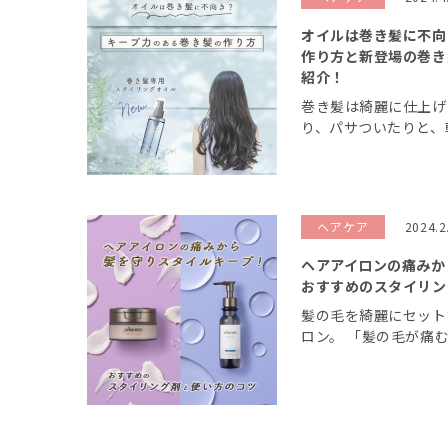
オイルは巻き髪に不向
作り方と新登場の巻き
紹介！
巻き髪は綺麗に仕上げ
り、パサついたりと、
のが難しいと感じてい
はキープ力のある巻き
におすすめの巻き髪専用
ヘアケア
2024.2
ヘアアイロンの痛みか
おすすめのスタイリン
髪の毛を綺麗にセット
ロン。 「髪の毛が痛
いなんて無理！」 今
譲れない人へ向けて、
ジを最小限にする方法と