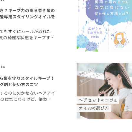
き？キープ力のある巻き髪の
髪専用スタイリングオイルを
てもすぐにカールが取れた
朝の綺麗な状態をキープする
る人も多いようです。 今回
髪を作るコツと、パサつき髪
スタイリングオイ […]
.14
ら髪を守りスタイルキープ！
グ剤と使い方のコツ
するのに欠かせないヘアアイ
むのは気になるけど、使わな
回はそんなおしゃれも美髪も
ヘアアイロンによる熱ダメー
、ヘアアイロン […]