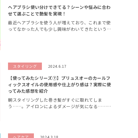
ヘアブラシ使い分けできてる？シーンや悩みに合わ
せて選ぶことで艶髪を実現！
最近ヘアブラシを使う人が増えており、これまで使
ってなかった人でも少し興味がわいてきたという人
も多いのではないでしょうか？ とはいえ、いざ購
入するにも種類が多すぎて、どれを選べばいいのか
分からないですよね。 ヘアブラシはシ […]
スタイリング
2024.6.17
【使ってみたシリーズ⑦】プリュスオーのカールフ
ィックスオイルの使用感や仕上がり感は？実際に使
ってみた感想を紹介
朝スタイリングした巻き髪がすぐに取れてしま
う……。アイロンによるダメージが気になる……。
といったような、巻き髪スタイルに関する悩みは多
いのではないでしょうか？ 時間をかけてセットし
たのにカールが取れてしまったり、毎日のア […]
ヘアケア
2024.3.18